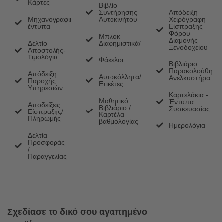
Κάρτες
Βιβλίο
Συντήρησης
Απόδειξη
Μηχανογραφικά
Αυτοκινήτου
Χειρόγραφη
έντυπα
Είσπραξης
Φόρου
Μπλοκ
Διαμονής
Δελτίο
Διαφημιστικά/Memo
Ξενοδοχείου
Αποστολής-
Τιμολόγιο
Φάκελοι
Βιβλιάριο
Παρακολούθηση
Απόδειξη
Αυτοκόλλητα/
Ανελκυστήρα
Παροχής
Ετικέτες
Υπηρεσιών
Καρτελάκια -
Μαθητικό
Έντυπα
Αποδείξεις
Βιβλιάριο /
Συσκευασίας
Είσπραξης/
Καρτέλα
Πληρωμής
βαθμολογίας
Ημερολόγια
Δελτία
Προσφοράς
/
Παραγγελίας
Σχεδίασε το δικό σου αγαπημένο