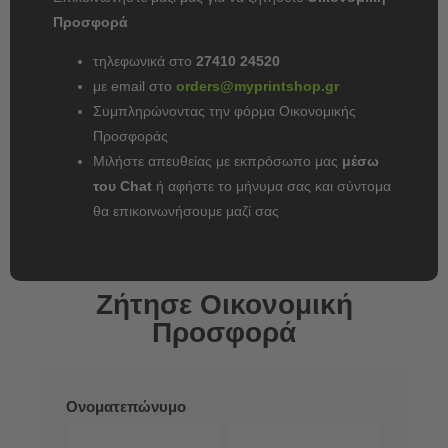
Προσφορά
τηλεφωνικά στο
27410 24520
με email στο
orders@myprintshop.gr
Συμπληρώνοντας την φόρμα Οικονομικής
Προσφοράς
Μιλήστε απευθείας με εκπρόσωπο μας
μέσω
του Chat
ή αφήστε το μήνυμα σας και σύντομα
θα επικοινωνήσουμε μαζί σας
Ζήτησε Οικονομική
Προσφορά
ΚΑΡΤΕΛΆΚΙΑ
Ονοματεπώνυμο
- ΈΝΤΥΠΑ
Όνομα
Επώνυμο
ΣΥΣΚΕΥΑΣΊΑΣ