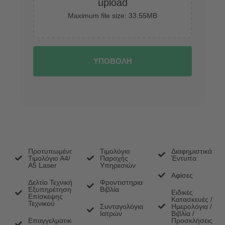
upload
Maximum file size: 33.55MB
ΥΠΟΒΟΛΗ
Προτυπωμένο
Τιμολόγιο
Διαφημιστικά
Τιμολόγιο Α4/
Παροχής
Έντυπα
Α5 Laser
Υπηρεσιών
Αφίσες
Δελτίο Τεχνικής
Φροντιστηριακά
Εξυπηρέτησης/
Βιβλία
Ειδικές
Επίσκεψης
Κατασκευές /
Τεχνικού
Συνταγολόγια
Ημερολόγια /
Ιατρών
Βιβλία /
Επαγγελματικές
Προσκλήσεις