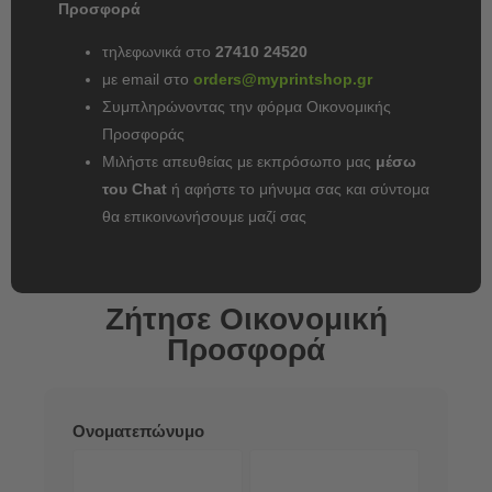
Προσφορά
τηλεφωνικά στο
27410 24520
με email στο
orders@myprintshop.gr
Συμπληρώνοντας την φόρμα Οικονομικής
Προσφοράς
Μιλήστε απευθείας με εκπρόσωπο μας
μέσω
του Chat
ή αφήστε το μήνυμα σας και σύντομα
θα επικοινωνήσουμε μαζί σας
Ζήτησε Οικονομική
Προσφορά
ΜΗΧΑΝΟΓΡΑΦΙΚΆ
Ονοματεπώνυμο
ΈΝΤΥΠΑ
Όνομα
Επώνυμο