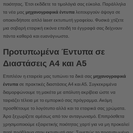
ποιότητας. Έτσι εκδίδετε τα τιμολόγιά σας εύκολα. Παράλληλα
τα νέα μας
μηχανογραφικά έντυπα
λειτουργούν άψογα σε
οποιονδήποτε απλό laser εκτυπωτή γραφείου. Φυσικά χτίζετε
μια σοβαρή εταιρική εικόνα επειδή τα έγγραφά σας δείχνουν
πάντα καθαρά και ευανάγνωστα.
Προτυπωμένα Έντυπα σε
Διαστάσεις Α4 και Α5
Επιπλέον η εταιρεία μας τυπώνει τα δικά σας
μηχανογραφικά
έντυπα
σε πρακτικές διαστάσεις Α4 και Α5. Συγκεκριμένα
διαμορφώνουμε τη μακέτα με απόλυτη ακρίβεια ώστε να
ταιριάζει τέλεια με το εμπορικό σας πρόγραμμα. Ακόμη
προσθέτουμε το λογότυπο αλλά και τα εταιρικά σας χρώματα.
Άρα ξεχωρίζετε αμέσως από τον ανταγωνισμό. Επιπρόσθετα
χρησιμοποιούμε εξαιρετικής ποιότητας χαρτί για να μη προκαλεί
ποτέ πρόβλημα στον εκτυπωτή σας. Συνεπώς το προτυπωμένο