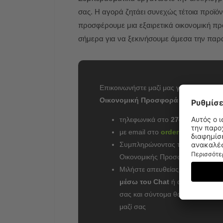
σας. Η αγορά ζητάει συνεχώς τέτοια προϊόν
προσφέρουμε μια εξαιρετικά οικονομική πρ
σήμερα για να ξεκινήσουμε άμεσα την παρα
Επικοινωνήστε μαζί μας για να ζητήσετ
Οικονομική Προσφορά
τηλεφωνικά στο
27410 24520
με email στο
orders@myprintsh
Συμπληρώνοντας την φόρμα
Οικονομικής Προσφοράς
Μιλήστε απευθείας με εκπρόσω
μέσω του Chat
ή αφήστε το μή
σας και σύντομα θα επικοινωνή
μαζί σας