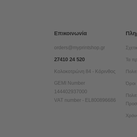
Επικοινωνία
Πλη
orders@myprintshop.gr
Σχετι
27410 24 520
Τα π
Κολοκοτρώνη 84 - Κόρινθος
Πολι
GEMI Number
Όροι
144402937000
Πολιτ
VAT number - EL800896686
Προσ
Χρόν