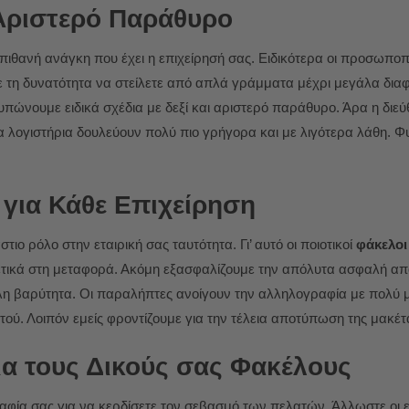
 Αριστερό Παράθυρο
 πιθανή ανάγκη που έχει η επιχείρησή σας. Ειδικότερα οι προσωπο
 τη δυνατότητα να στείλετε από απλά γράμματα μέχρι μεγάλα διαφ
 τυπώνουμε ειδικά σχέδια με δεξί και αριστερό παράθυρο. Άρα η δι
 λογιστήρια δουλεύουν πολύ πιο γρήγορα και με λιγότερα λάθη. 
για Κάθε Επιχείρηση
ο ρόλο στην εταιρική σας ταυτότητα. Γι’ αυτό οι ποιοτικοί
φάκελοι
ρετικά στη μεταφορά. Ακόμη εξασφαλίζουμε την απόλυτα ασφαλή απ
λη βαρύτητα. Οι παραλήπτες ανοίγουν την αλληλογραφία με πολύ 
ού. Λοιπόν εμείς φροντίζουμε για την τέλεια αποτύπωση της μακέτ
α τους Δικούς σας Φακέλους
ία σας για να κερδίσετε τον σεβασμό των πελατών. Άλλωστε οι ε