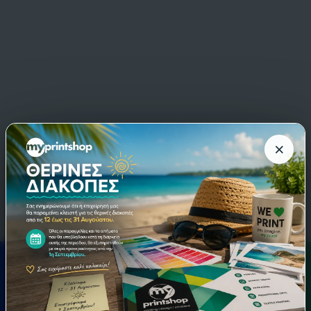
×
ΠΡΟΣΘΉΚΗ ΣΤΟ
ΠΡΟΣΘΗΚΗ
ΦΩΤΟΓΡΑΦΙΩΝ
ΚΑΛΆΘΙ
0
Φωτογραφίες
0 εκτυπώσεις
|
Κόστος:
απομένουν για ανέβασμα
0.15 €