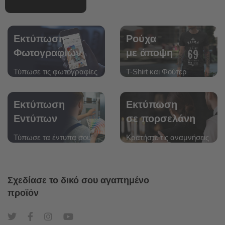
Εκτύπωση
Ρούχα
Φωτογραφιών
με άποψη
Τύπωσε τις φωτογραφίες
T-Shirt και Φούτερ
σου
για "ψαγμένους" τύπους
σε πολλά μεγέθη
Εκτύπωση
Εκτύπωση
Εντύπων
σε πορσελάνη
Τύπωσε τα έντυπα σου
Kρατήστε τις αναμνήσεις
στο πιο σύγχρονο
σας
τυπογραφείο
για πάντα ζωντανές
Σχεδίασε το δικό σου αγαπημένο
προϊόν