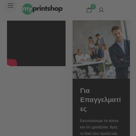
0
Για
Επαγγελματί
ες
Εκτυπώνουμε τα πάντα
και ότι χρειάζεσαι. Βρες
το δικό σου προϊόν και