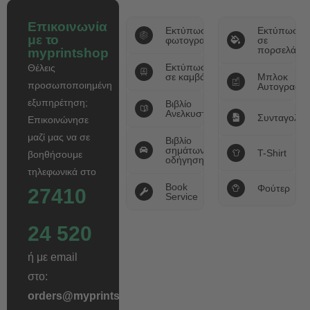
S
Επικοινωνία
Εκτύπωση
Εκτύπωση
με το
φωτογραφιών
σε
πορσελάνη
myprintshop
Εκτύπωση
Θέλεις
σε καμβά
Μπλοκ
προσωποποιημένη
Αυτογραφικ
εξυπηρέτηση;
Βιβλίο
Ανελκυστήρων
Συνταγολόγ
Επικοινώνησε
μαζί μας να σε
Βιβλίο
σημάτων
T-Shirt
βοηθήσουμε
οδήγησης
τηλεφωνικά στο
Book
Φούτερ
27410
Service
24 520
ή με email
στο:
orders@myprintshop.gr