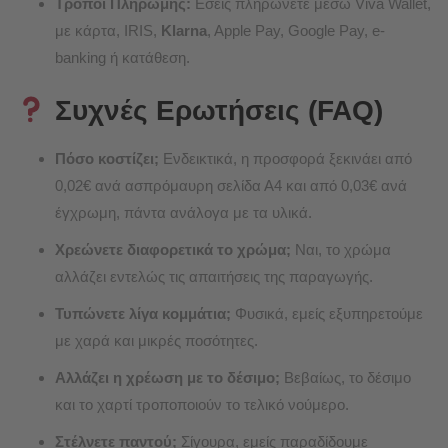
Τρόποι Πληρωμής:
Εσείς πληρώνετε μέσω Viva Wallet,
με κάρτα, IRIS,
Klarna
, Apple Pay, Google Pay, e-
banking ή κατάθεση.
Συχνές Ερωτήσεις (FAQ)
Πόσο κοστίζει;
Ενδεικτικά, η προσφορά ξεκινάει από
0,02€ ανά ασπρόμαυρη σελίδα Α4 και από 0,03€ ανά
έγχρωμη, πάντα ανάλογα με τα υλικά.
Χρεώνετε διαφορετικά το χρώμα;
Ναι, το χρώμα
αλλάζει εντελώς τις απαιτήσεις της παραγωγής.
Τυπώνετε λίγα κομμάτια;
Φυσικά, εμείς εξυπηρετούμε
με χαρά και μικρές ποσότητες.
Αλλάζει η χρέωση με το δέσιμο;
Βεβαίως, το δέσιμο
και το χαρτί τροποποιούν το τελικό νούμερο.
Στέλνετε παντού;
Σίγουρα, εμείς παραδίδουμε