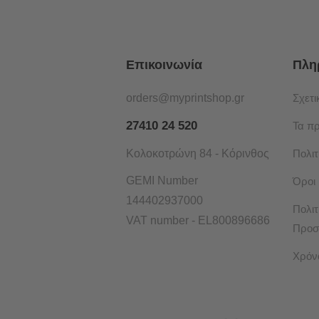
Επικοινωνία
Πλη
orders@myprintshop.gr
Σχετι
27410 24 520
Τα π
Κολοκοτρώνη 84 - Κόρινθος
Πολι
GEMI Number
Όροι
144402937000
Πολιτ
VAT number - EL800896686
Προσ
Χρόν