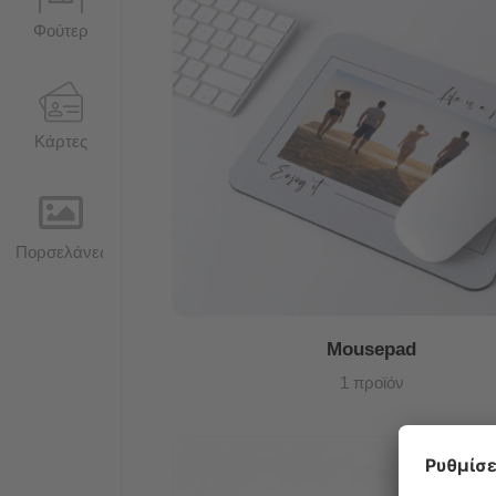
Φούτερ
Κάρτες
Πορσελάνες
Mousepad
1 προϊόν