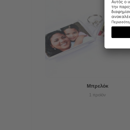
Μπρελόκ
1 προϊόν