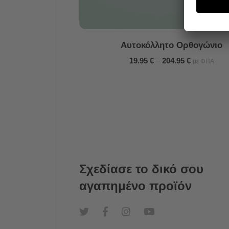
Αυτοκόλλητο Ορθογώνιο
19.95
€
–
204.95
€
με ΦΠΑ
Σχεδίασε το δικό σου
αγαπημένο προϊόν