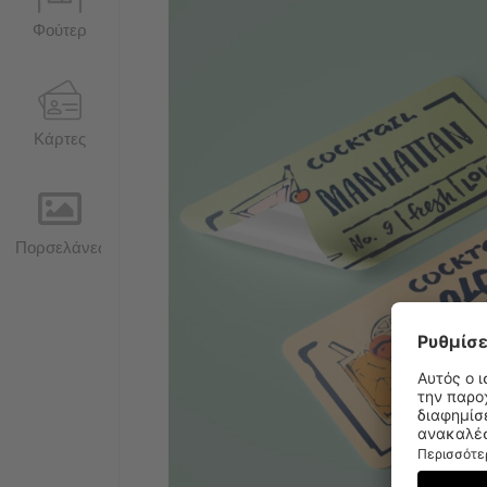
Φούτερ
Κάρτες
Πορσελάνες