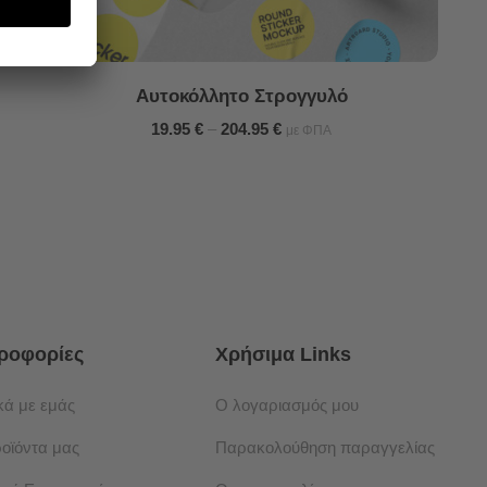
Αυτοκόλλητο Στρογγυλό
19.95
€
–
204.95
€
με ΦΠΑ
ροφορίες
Χρήσιμα Links
κά με εμάς
Ο λογαριασμός μου
ροϊόντα μας
Παρακολούθηση παραγγελίας