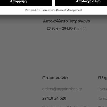
Αυτοκόλλητο Τετράγωνο
23.95
€
–
204.95
€
με ΦΠΑ
Επικοινωνία
Πλη
orders@myprintshop.gr
Σχετι
27410 24 520
Τα π