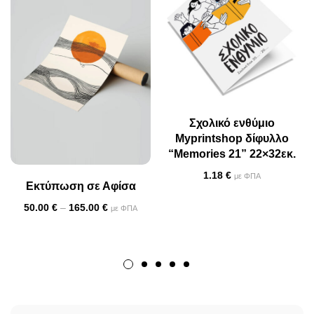
Σχολικό ενθύμιο
Myprintshop δίφυλλο
“Memories 21” 22×32εκ.
1.18
€
με ΦΠΑ
Εκτύπωση σε Αφίσα
50.00
€
–
165.00
€
με ΦΠΑ