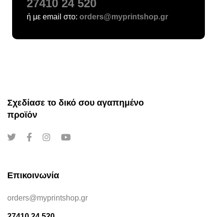
27410 24 520
ή με email στο:
orders@myprintshop.gr
Σχεδίασε το δικό σου αγαπημένο
προϊόν
Επικοινωνία
orders@myprintshop.gr
27410 24 520