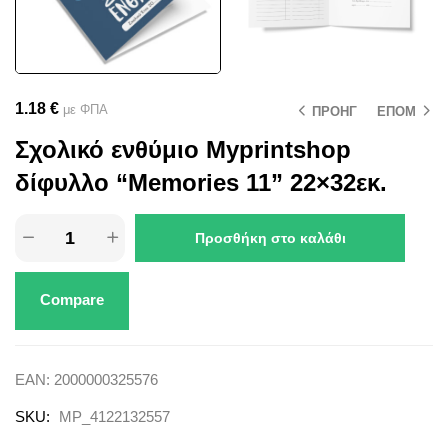
1.18
€
με ΦΠΑ
ΠΡΟΗΓ
ΕΠΟΜ
Σχολικό ενθύμιο Myprintshop
δίφυλλο “Memories 11” 22×32εκ.
Προσθήκη στο καλάθι
Compare
EAN:
2000000325576
SKU:
MP_4122132557