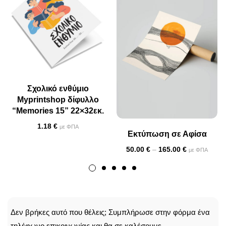
Σχολικό ενθύμιο
Myprintshop δίφυλλο
“Memories 15” 22×32εκ.
1.18
€
με ΦΠΑ
Εκτύπωση σε Αφίσα
50.00
€
–
165.00
€
με ΦΠΑ
CALLBACK
Δεν βρήκες αυτό που θέλεις; Συμπλήρωσε στην φόρμα ένα
τηλέφωνο επικοινωνίας και θα σε καλέσουμε.