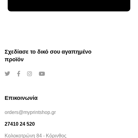
Σχεδίασε το δικό σου αγαπημένο
προϊόν
Επικοινωνία
orders@myprintshop.gr
27410 24 520
Κολοκοτρώνη 84 - Κόρινθος