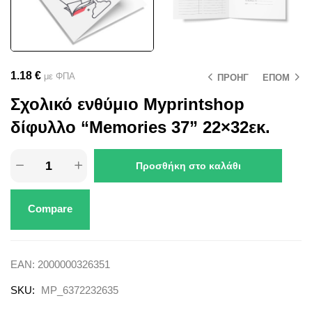
1.18
€
με ΦΠΑ
ΠΡΟΗΓ
ΕΠΟΜ
Σχολικό ενθύμιο Myprintshop
δίφυλλο “Memories 37” 22×32εκ.
Προσθήκη στο καλάθι
Compare
EAN:
2000000326351
SKU:
MP_6372232635