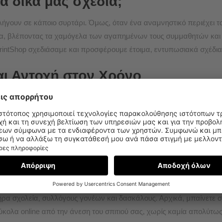
τα δικά μας σχέδια;
ήγουν σε κάποιο συρτάρι. Όμως, όταν ένα αναμνηστικό περιέχει
ένα, βλέποντας τα χαμόγελα των αγαπημένων τους συμμαθητών και
rintShop σχεδιάσαμε και προσφέρουμε έτοιμα, εντυπωσιακά σχέδια, 
αι Αντοχή στον Χρόνο
 οι πολύτιμες αναμνήσεις πρέπει να μείνουν απολύτως αναλλοίωτες
ιώντας μόνο άριστα υλικά και σύγχρονο επαγγελματικό εξοπλισμό
τοχή στον χρόνο. Οι γονείς και οι εκπαιδευτικοί νιώθουν απόλυτη 
ι Ασφαλής Παραγγελία
αι των εκπαιδευτικών είναι περιορισμένος. Επομένως, φροντίσαμε 
α σχολεία, συλλόγους γονέων και δασκάλους. Αρχικά, μπαίνετε στο
ύκολα online από την άνεση του σπιτιού σας, χωρίς καμία απολύτω