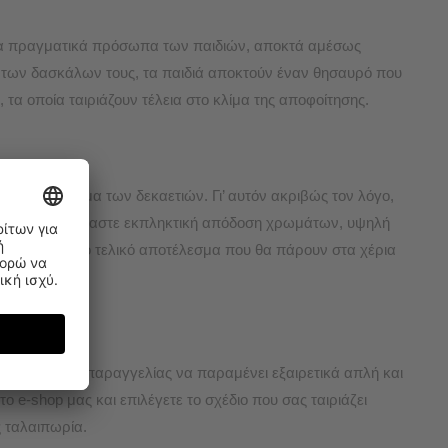
 τα πραγματικά πρόσωπα των παιδιών, αποκτά αμέσως
 των δασκάλων τους, τα παιδιά αποκτούν έναν θησαυρό που
τα οποία ταιριάζουν τέλεια στο κλίμα της αποφοίτησης.
 στο πέρασμα των δεκαετιών. Γι’ αυτόν ακριβώς τον λόγο,
. Έτσι, εγγυόμαστε εκπληκτική απόδοση χρωμάτων, υψηλή
σιγουριά για το τελικό αποτέλεσμα που θα πάρουν στα χέρια
η διαδικασία παραγγελίας να παραμένει εξαιρετικά απλή και
 e-shop μας και επιλέγετε το σχέδιο που σας ταιριάζει
ς ταλαιπωρία.