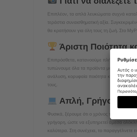
Γιατί να διαλέξετε 
Επιπλέον, τα απλά λευκώματα συχνά καταλ
τεράστια συναισθηματική αξία. Συγκεκριμ
θα κρατήσουν για όλη τους τη ζωή. Στο MyP
Άριστη Ποιότητα κ
Επιπρόσθετα, κατανοούμε πλήρως ότι αυτές
τυπώνουμε όλα τα προϊόντα μας χρησιμοπο
ανάλυση, κορυφαία ποιότητα και τεράστια αν
τους.
Απλή, Γρήγορη κα
Φυσικά, ξέρουμε ότι ο χρόνος των γονέων κ
γρήγορη, ώστε να εξυπηρετεί άμεσα ολόκληρ
καλύτερα. Στη συνέχεια, το παραγγέλνετε ε