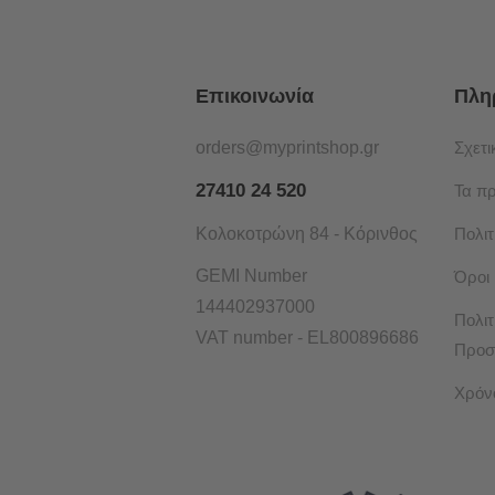
Επικοινωνία
Πλη
orders@myprintshop.gr
Σχετι
27410 24 520
Τα π
Κολοκοτρώνη 84 - Κόρινθος
Πολι
GEMI Number
Όροι
144402937000
Πολιτ
VAT number - EL800896686
Προσ
Χρόν