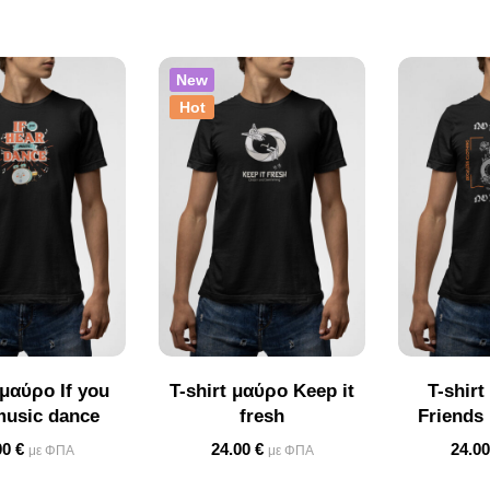
New
Hot
 μαύρο If you
T-shirt μαύρο Keep it
T-shir
music dance
fresh
Friends
00
€
24.00
€
24.0
με ΦΠΑ
με ΦΠΑ