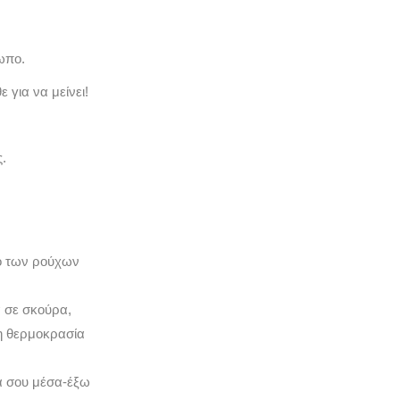
ωπο.
 για να μείνει!
.
μο των ρούχων
 σε σκούρα,
νη θερμοκρασία
χα σου μέσα-έξω