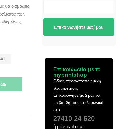
με να διαβάζεις
υσίματος πριν
 σιδερώνεις
Επικοινωνήστε μαζί μου
3XL
Επικοινωνία με το
myprintshop
Θέλεις προσωποποιημένη
άθι
εξυπηρέτηση;
Επικοινώνησε μαζί μας να
σε βοηθήσουμε τηλεφωνικά
στο
27410 24 520
ή με email στο: