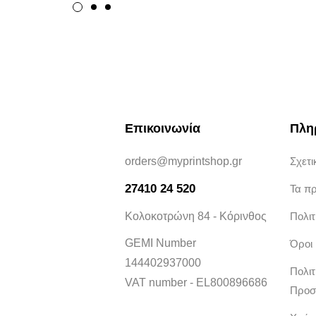
Επικοινωνία
Πλη
orders@myprintshop.gr
Σχετι
27410 24 520
Τα π
Κολοκοτρώνη 84 - Κόρινθος
Πολι
GEMI Number
Όροι
144402937000
Πολιτ
VAT number - EL800896686
Προσ