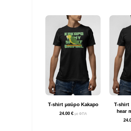
T-shirt μαύρο Kakapo
T-shirt
hear 
24.00
€
με ΦΠΑ
24.