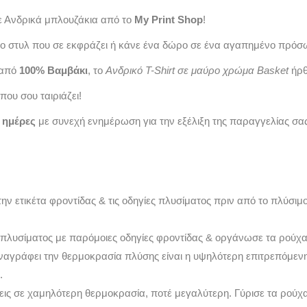
ε Ανδρικά μπλουζάκια από το
My Print Shop
!
ο στυλ που σε εκφράζει ή κάνε ένα δώρο σε ένα αγαπημένο πρόσ
 από
100% Βαμβάκι
, το
Ανδρικό T-Shirt σε μαύρο χρώμα Basket
ήρθε
που σου ταιριάζει!
3 ημέρες
με συνεχή ενημέρωση για την εξέλιξη της παραγγελίας σας
την ετικέτα φροντίδας & τις οδηγίες πλυσίματος πριν από το πλύσι
 πλυσίματος με παρόμοιες οδηγίες φροντίδας & οργάνωσε τα ρούχα
αναγράφει την θερμοκρασία πλύσης είναι η υψηλότερη επιτρεπόμε
.
νεις σε χαμηλότερη θερμοκρασία, ποτέ μεγαλύτερη. Γύρισε τα ρού