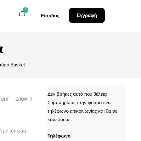
0
0
0
Εγγραφή
Εγγραφή
Είσοδος
Είσοδος
t
μαύρο Basket
CALLBACK
Δεν βρήκες αυτό που θέλεις;
ΡΟΗΓ
ΕΠΟΜ
Συμπλήρωσε στην φόρμα ένα
τηλέφωνο επικοινωνίας και θα σε
καλέσουμε.
μή με τύπωμα,
Τηλέφωνο