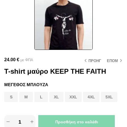
24.00
€
με ΦΠΑ
ΠΡΟΗΓ
ΕΠΟΜ
T-shirt μαύρο KEEP THE FAITH
ΜΕΓΕΘΟΣ ΜΠΛΟΥΖΑ
S
M
L
XL
XXL
4XL
5XL
Προσθήκη στο καλάθι