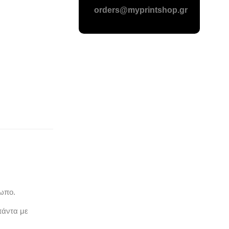
orders@myprintshop.gr
ωπο.
πάντα με