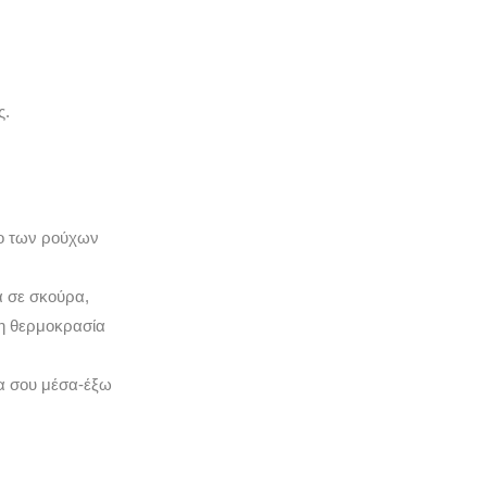
ς.
μο των ρούχων
α σε σκούρα,
νη θερμοκρασία
χα σου μέσα-έξω