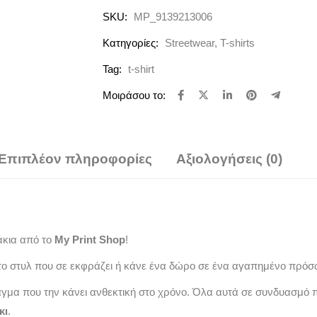
SKU:
MP_9139213006
Κατηγορίες:
Streetwear
,
T-shirts
Tag:
t-shirt
Μοιράσου το:
Επιπλέον πληροφορίες
Αξιολογήσεις (0)
άκια από το
My Print Shop
!
ο στυλ που σε εκφράζει ή κάνε ένα δώρο σε ένα αγαπημένο πρόσ
άγμα που την κάνει ανθεκτική στο χρόνο. Όλα αυτά σε συνδυασμό 
κι
.