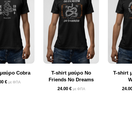
t μαύρο Cobra
T-shirt μαύρο No
T-shirt
Friends No Dreams
W
00
€
με ΦΠΑ
24.00
€
24.0
με ΦΠΑ