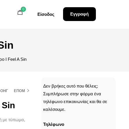
0
0
0
Εγγραφή
Εγγραφή
Είσοδος
Είσοδος
Sin
ρο I Feel A Sin
CALLBACK
Δεν βρήκες αυτό που θέλεις;
ΡΟΗΓ
ΕΠΟΜ
Συμπλήρωσε στην φόρμα ένα
τηλέφωνο επικοινωνίας και θα σε
 Sin
καλέσουμε.
μή με τύπωμα,
Τηλέφωνο