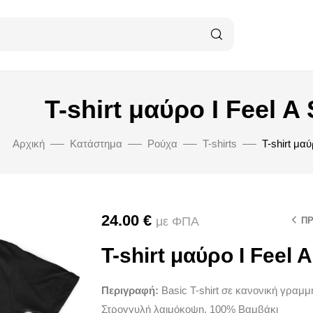
T-shirt μαύρο I Feel A 
Αρχική
Κατάστημα
Ρούχα
T-shirts
T-shirt μαύ
24.00
€
με ΦΠΑ
Π
T-shirt μαύρο I Feel A
Περιγραφή:
Basic T-shirt σε κανονική γραμ
Στρογγυλή λαιμόκοψη, 100% Βαμβάκι