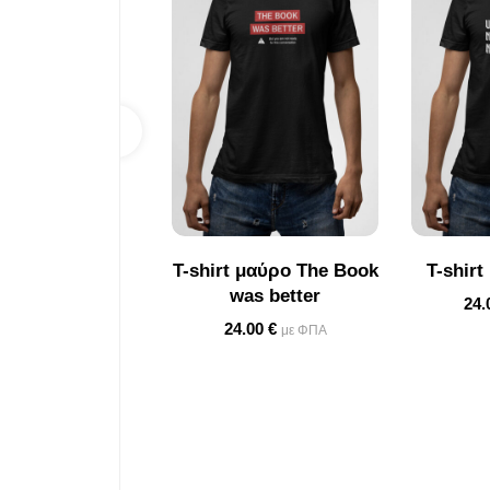
T-shirt μαύρο The Book
T-shir
was better
24.
24.00
€
με ΦΠΑ