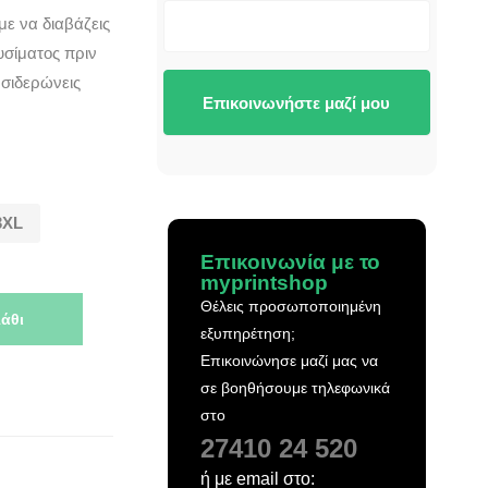
με να διαβάζεις
υσίματος πριν
 σιδερώνεις
Επικοινωνήστε μαζί μου
3XL
Επικοινωνία με το
myprintshop
Θέλεις προσωποποιημένη
άθι
εξυπηρέτηση;
Επικοινώνησε μαζί μας να
σε βοηθήσουμε τηλεφωνικά
στο
27410 24 520
ή με email στο: