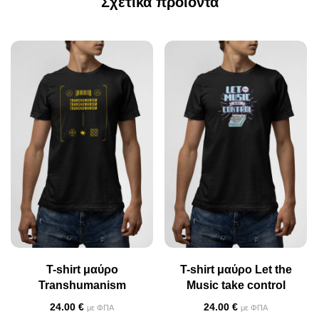
Σχετικά προϊόντα
T-shirt μαύρο
T-shirt μαύρο Let the
Transhumanism
Music take control
24.00
€
24.00
€
με ΦΠΑ
με ΦΠΑ