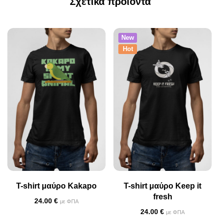
Σχετικά προϊόντα
New
Hot
T-shirt μαύρο Kakapo
T-shirt μαύρο Keep it
fresh
24.00
€
με ΦΠΑ
24.00
€
με ΦΠΑ