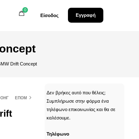
0
0
0
Εγγραφή
Εγγραφή
Είσοδος
Είσοδος
Concept
BMW Drift Concept
CALLBACK
Δεν βρήκες αυτό που θέλεις;
ΡΟΗΓ
ΕΠΟΜ
Συμπλήρωσε στην φόρμα ένα
τηλέφωνο επικοινωνίας και θα σε
ift
καλέσουμε.
Τηλέφωνο