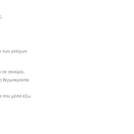
ς.
μο των ρούχων
α σε σκούρα,
νη θερμοκρασία
χα σου μέσα-έξω