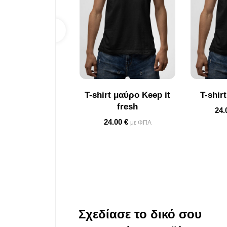
T-shirt μαύρο Keep it
T-shir
fresh
24.
24.00
€
με ΦΠΑ
Σχεδίασε το δικό σου