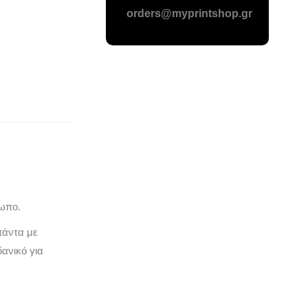
orders@myprintshop.gr
ωπο.
πάντα με
δανικό για