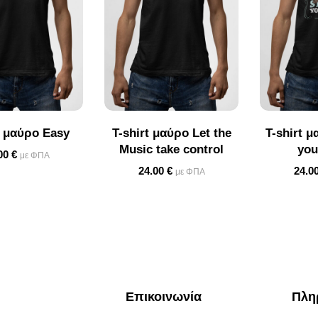
t μαύρο Easy
T-shirt μαύρο Let the
T-shirt 
Music take control
you
00
€
με ΦΠΑ
24.00
€
24.0
με ΦΠΑ
Επικοινωνία
Πλη