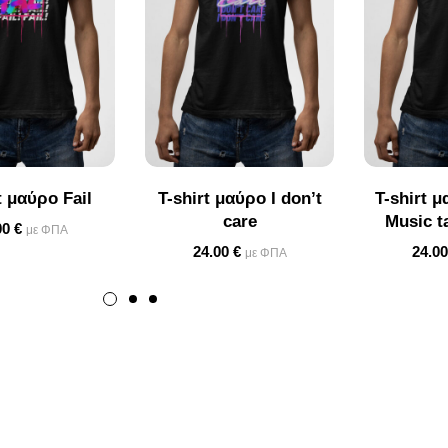
t μαύρο Fail
T-shirt μαύρο I don’t
T-shirt μ
care
Music t
00
€
με ΦΠΑ
24.00
€
24.0
με ΦΠΑ