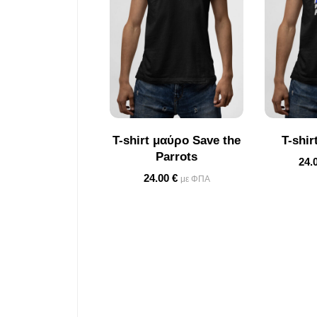
T-shirt μαύρο Save the
T-shir
Parrots
24.
24.00
€
με ΦΠΑ