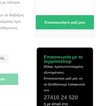
μή με τύπωμα,
με να διαβάζεις
υσίματος πριν
Επικοινωνήστε μαζί μου
 σιδερώνεις
Επικοινωνία με το
3XL
myprintshop
Θέλεις προσωποποιημένη
εξυπηρέτηση;
Επικοινώνησε μαζί μας να
άθι
σε βοηθήσουμε τηλεφωνικά
στο
27410 24 520
ή με email στο: