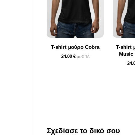
T-shirt μαύρο Cobra
T-shirt
Music 
24.00
€
με ΦΠΑ
24.
Σχεδίασε το δικό σου