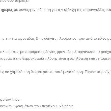
που σου ταιριάζει!
3 ημέρες
με συνεχή ενημέρωση για την εξέλιξη της παραγγελίας σας
την ετικέτα φροντίδας & τις οδηγίες πλυσίματος πριν από το πλύσι
 πλυσίματος με παρόμοιες οδηγίες φροντίδας & οργάνωσε τα ρούχα
αναγράφει την θερμοκρασία πλύσης είναι η υψηλότερη επιτρεπόμε
.
νεις σε χαμηλότερη θερμοκρασία, ποτέ μεγαλύτερη. Γύρισε τα ρού
ρυπαντικού.
αντικών υφασμάτων που περιέχουν χλωρίνη.