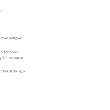
.
μο των ρούχων
 σε σκούρα,
νη θερμοκρασία
χα σου μέσα-έξω