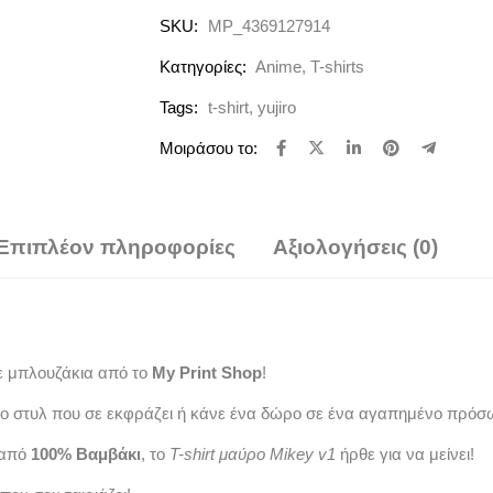
SKU:
MP_4369127914
Κατηγορίες:
Anime
,
T-shirts
Tags:
t-shirt
,
yujiro
Μοιράσου το:
Επιπλέον πληροφορίες
Αξιολογήσεις (0)
ε μπλουζάκια από το
My Print Shop
!
ο στυλ που σε εκφράζει ή κάνε ένα δώρο σε ένα αγαπημένο πρόσ
 από
100% Βαμβάκι
, το
T-shirt μαύρο Mikey v1
ήρθε για να μείνει!