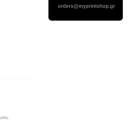
orders@myprintshop.gr
ωπο.