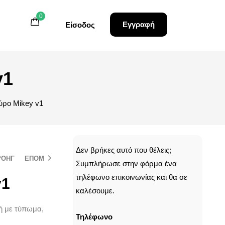
0
0
0
Εγγραφή
Εγγραφή
Είσοδος
Είσοδος
v1
αύρο Mikey v1
CALLBACK
Δεν βρήκες αυτό που θέλεις;
ΡΟΗΓ
ΕΠΟΜ
Συμπλήρωσε στην φόρμα ένα
τηλέφωνο επικοινωνίας και θα σε
v1
καλέσουμε.
μή με τύπωμα,
Τηλέφωνο