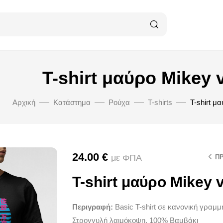
T-shirt μαύρο Mikey 
Αρχική
Κατάστημα
Ρούχα
T-shirts
T-shirt μ
24.00
€
με ΦΠΑ
Π
T-shirt μαύρο Mikey 
Περιγραφή:
Basic T-shirt σε κανονική γραμ
Στρογγυλή λαιμόκοψη, 100% Βαμβάκι