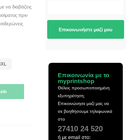
με να διαβάζεις
υσίματος πριν
 σιδερώνεις
Επικοινωνήστε μαζί μου
3XL
Επικοινωνία με το
myprintshop
Θέλεις προσωποποιημένη
άθι
εξυπηρέτηση;
Επικοινώνησε μαζί μας να
σε βοηθήσουμε τηλεφωνικά
στο
27410 24 520
ή με email στο: