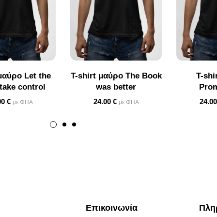
 μαύρο Let the
T-shirt μαύρο The Book
T-shi
take control
was better
Pro
00
€
24.00
€
24.0
με ΦΠΑ
με ΦΠΑ
Επικοινωνία
Πλη