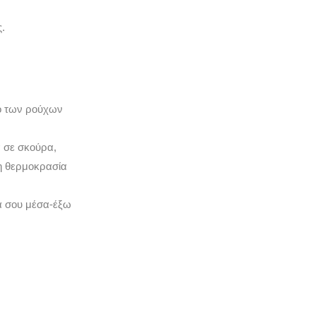
.
μο των ρούχων
 σε σκούρα,
νη θερμοκρασία
χα σου μέσα-έξω