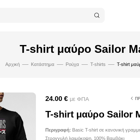
T-shirt μαύρο Sailor M
Αρχική
Κατάστημα
Ρούχα
T-shirts
T-shirt μαύ
24.00
€
με ΦΠΑ
Π
T-shirt μαύρο Sailor 
Περιγραφή:
Basic T-shirt σε κανονική γραμ
Στρογγυλή λαιμόκοψη, 100% Βαμβάκι