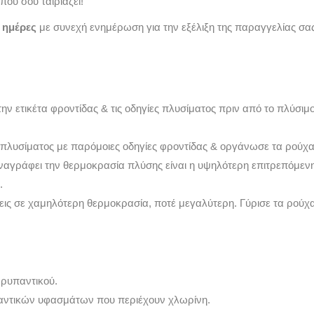
που σου ταιριάζει!
3 ημέρες
με συνεχή ενημέρωση για την εξέλιξη της παραγγελίας σας
την ετικέτα φροντίδας & τις οδηγίες πλυσίματος πριν από το πλύσι
 πλυσίματος με παρόμοιες οδηγίες φροντίδας & οργάνωσε τα ρούχα
αναγράφει την θερμοκρασία πλύσης είναι η υψηλότερη επιτρεπόμε
.
νεις σε χαμηλότερη θερμοκρασία, ποτέ μεγαλύτερη. Γύρισε τα ρού
ρυπαντικού.
αντικών υφασμάτων που περιέχουν χλωρίνη.