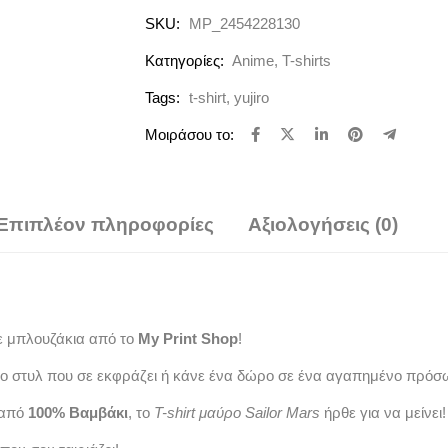
SKU:
MP_2454228130
Κατηγορίες:
Anime
,
T-shirts
Tags:
t-shirt
,
yujiro
Μοιράσου το:
Επιπλέον πληροφορίες
Αξιολογήσεις (0)
ε μπλουζάκια από το
My Print Shop
!
ο στυλ που σε εκφράζει ή κάνε ένα δώρο σε ένα αγαπημένο πρόσ
 από
100% Βαμβάκι
, το
T-shirt μαύρο Sailor Mars
ήρθε για να μείνει!