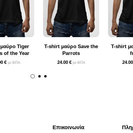
t μαύρο Tiger
T-shirt μαύρο Save the
T-shirt μ
 of the Year
Parrots
f
00
€
24.00
€
24.0
με ΦΠΑ
με ΦΠΑ
Επικοινωνία
Πλη