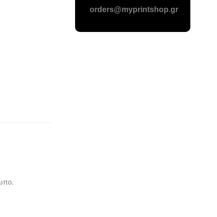
orders@myprintshop.gr
ωπο.