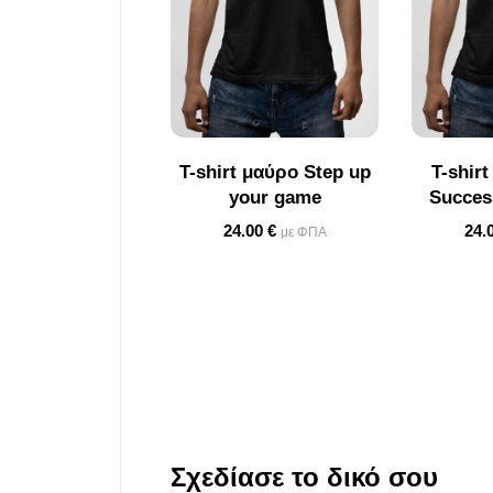
T-shirt μαύρο Step up
T-shir
your game
Success
24.00
€
24.
με ΦΠΑ
Σχεδίασε το δικό σου