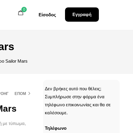
0
0
0
Εγγραφή
Εγγραφή
Είσοδος
Είσοδος
ars
ρο Sailor Mars
CALLBACK
Δεν βρήκες αυτό που θέλεις;
ΡΟΗΓ
ΕΠΟΜ
Συμπλήρωσε στην φόρμα ένα
τηλέφωνο επικοινωνίας και θα σε
Mars
καλέσουμε.
μή με τύπωμα,
Τηλέφωνο