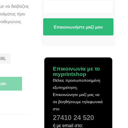
με να διαβάζεις
υσίματος πριν
 σιδερώνεις
Επικοινωνήστε μαζί μου
3XL
Επικοινωνία με το
myprintshop
Θέλεις προσωποποιημένη
άθι
εξυπηρέτηση;
Επικοινώνησε μαζί μας να
σε βοηθήσουμε τηλεφωνικά
στο
27410 24 520
ή με email στο: