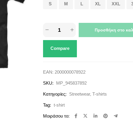
S
M
L
XL
XXL
Προσθήκη στο καλ
Compare
EAN:
2000000078922
SKU:
MP_945837892
Κατηγορίες:
Streetwear
,
T-shirts
Tag:
t-shirt
Μοιράσου το: