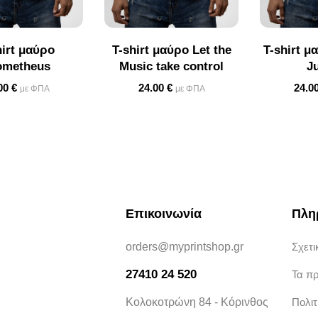
hirt μαύρο
T-shirt μαύρο Let the
T-shirt μ
ometheus
Music take control
J
00
€
24.00
€
24.0
με ΦΠΑ
με ΦΠΑ
Επικοινωνία
Πλη
orders@myprintshop.gr
Σχετι
27410 24 520
Τα π
Κολοκοτρώνη 84 - Κόρινθος
Πολι