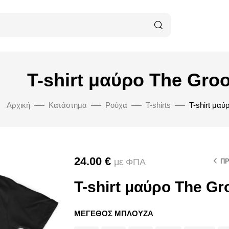
T-shirt μαύρο The Gro
Αρχική
Κατάστημα
Ρούχα
T-shirts
T-shirt μαύ
24.00
€
με ΦΠΑ
Π
T-shirt μαύρο The Gr
ΜΕΓΕΘΟΣ ΜΠΛΟΥΖΑ