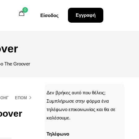
0
0
0
Εγγραφή
Εγγραφή
Είσοδος
Είσοδος
over
ρο The Groover
CALLBACK
Δεν βρήκες αυτό που θέλεις;
ΡΟΗΓ
ΕΠΟΜ
Συμπλήρωσε στην φόρμα ένα
τηλέφωνο επικοινωνίας και θα σε
oover
καλέσουμε.
Τηλέφωνο