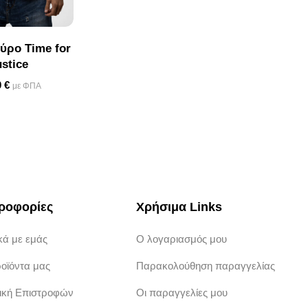
αύρο Time for
T-shirt μαύρο
T-shirt μ
ustice
Transhumanism
24.00
0
€
24.00
€
με ΦΠΑ
με ΦΠΑ
ροφορίες
Χρήσιμα Links
κά με εμάς
Ο λογαριασμός μου
ροϊόντα μας
Παρακολούθηση παραγγελίας
τική Επιστροφών
Οι παραγγελίες μου