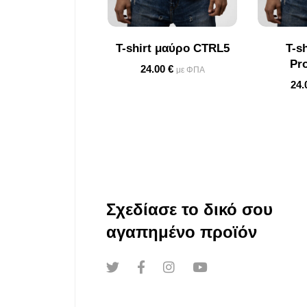
T-shirt μαύρο CTRL5
T-s
Pr
24.00
€
με ΦΠΑ
24.
Σχεδίασε το δικό σου
αγαπημένο προϊόν