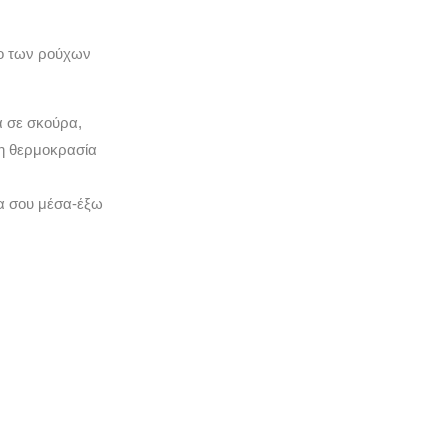
μο των ρούχων
α σε σκούρα,
νη θερμοκρασία
χα σου μέσα-έξω