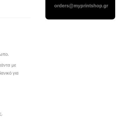
orders@myprintshop.gr
ωπο.
πάντα με
δανικό για
ς.