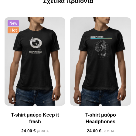
Σχετικά προϊόντα
New
Hot
T-shirt μαύρο Keep it
T-shirt μαύρο
fresh
Headphones
24.00
€
24.00
€
με ΦΠΑ
με ΦΠΑ